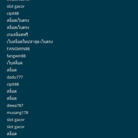
slot gacor
cipit88
สล็อตเว็บตรง
สล็อตเว็บตรง
เกมสล็อตฟรี
เว็บสล็อตใหม่ล่าสุด เว็บตรง
FANGWIN88
fangwin88
เว็บสล็อต
สล็อต
dadu777
cipit88
สล็อต
สล็อต
dewa787
musang178
slot gacor
slot gacor
สล็อต