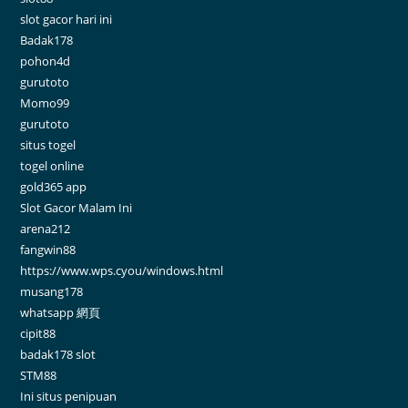
slot gacor hari ini
Badak178
pohon4d
gurutoto
Momo99
gurutoto
situs togel
togel online
gold365 app
Slot Gacor Malam Ini
arena212
fangwin88
https://www.wps.cyou/windows.html
musang178
whatsapp 網頁
cipit88
badak178 slot
STM88
Ini situs penipuan