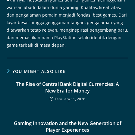
warisan abadi dalam dunia gaming. Kualitas, kreativitas,
dan pengalaman pemain menjadi fondasi best games. Dari
layar besar hingga genggaman tangan, pengalaman yang
ditawarkan tetap relevan, menginspirasi pengembang baru,
dan memastikan nama PlayStation selalu identik dengan
game terbaik di masa depan.
YOU MIGHT ALSO LIKE
The Rise of Central Bank Digital Currencies: A
New Era for Money
February 11, 2026
Gaming Innovation and the New Generation of
Player Experiences