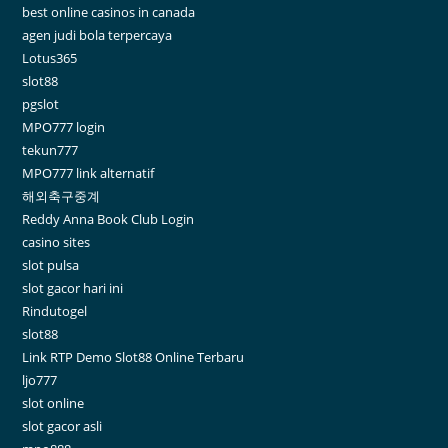
best online casinos in canada
agen judi bola terpercaya
Lotus365
slot88
pgslot
MPO777 login
tekun777
MPO777 link alternatif
해외축구중계
Reddy Anna Book Club Login
casino sites
slot pulsa
slot gacor hari ini
Rindutogel
slot88
Link RTP Demo Slot88 Online Terbaru
ljo777
slot online
slot gacor asli