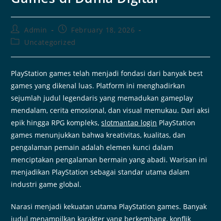
Admin
February 18, 2026
Uncategorized
PlayStation games telah menjadi fondasi dari banyak best
games yang dikenal luas. Platform ini menghadirkan
sejumlah judul legendaris yang memadukan gameplay
mendalam, cerita emosional, dan visual memukau. Dari aksi
epik hingga RPG kompleks,
slotmantap login
PlayStation
games menunjukkan bahwa kreativitas, kualitas, dan
pengalaman pemain adalah elemen kunci dalam
menciptakan pengalaman bermain yang abadi. Warisan ini
menjadikan PlayStation sebagai standar utama dalam
industri game global.
Narasi menjadi kekuatan utama PlayStation games. Banyak
judul menampilkan karakter yang berkembang, konflik