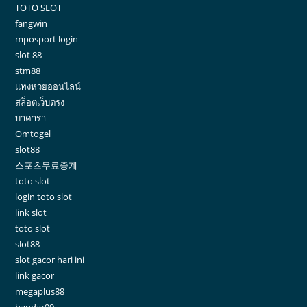
TOTO SLOT
fangwin
mposport login
slot 88
stm88
แทงหวยออนไลน์
สล็อตเว็บตรง
บาคาร่า
Omtogel
slot88
스포츠무료중계
toto slot
login toto slot
link slot
toto slot
slot88
slot gacor hari ini
link gacor
megaplus88