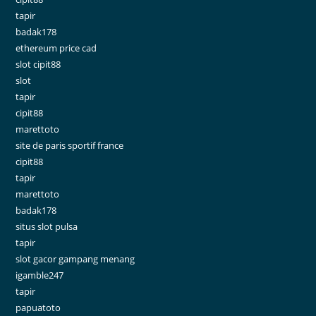
tapir
badak178
ethereum price cad
slot cipit88
slot
tapir
cipit88
marettoto
site de paris sportif france
cipit88
tapir
marettoto
badak178
situs slot pulsa
tapir
slot gacor gampang menang
igamble247
tapir
papuatoto