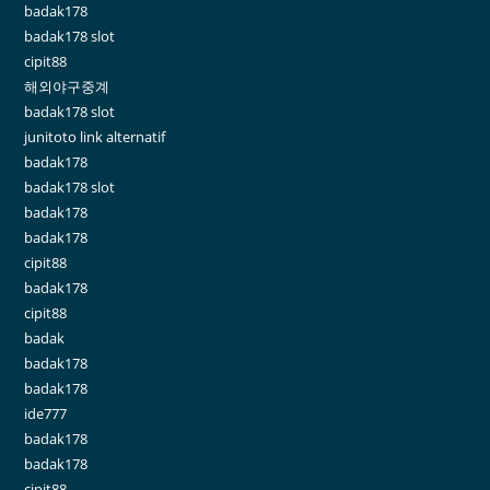
badak178
badak178 slot
cipit88
해외야구중계
badak178 slot
junitoto link alternatif
badak178
badak178 slot
badak178
badak178
cipit88
badak178
cipit88
badak
badak178
badak178
ide777
badak178
badak178
cipit88