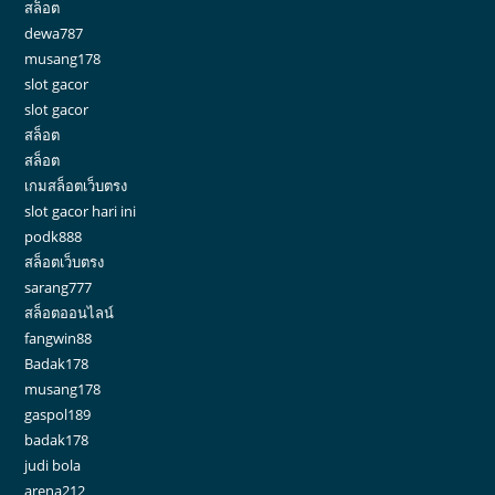
สล็อต
dewa787
musang178
slot gacor
slot gacor
สล็อต
สล็อต
เกมสล็อตเว็บตรง
slot gacor hari ini
podk888
สล็อตเว็บตรง
sarang777
สล็อตออนไลน์
fangwin88
Badak178
musang178
gaspol189
badak178
judi bola
arena212