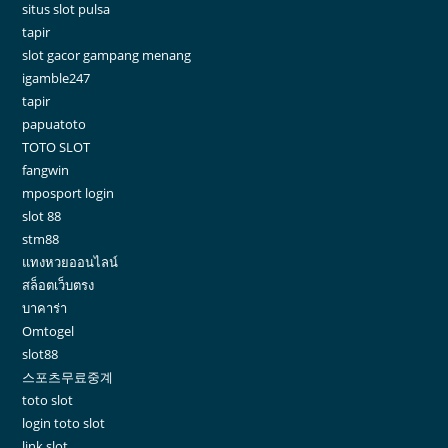
situs slot pulsa
tapir
slot gacor gampang menang
igamble247
tapir
papuatoto
TOTO SLOT
fangwin
mposport login
slot 88
stm88
แทงหวยออนไลน์
สล็อตเว็บตรง
บาคาร่า
Omtogel
slot88
스포츠무료중계
toto slot
login toto slot
link slot