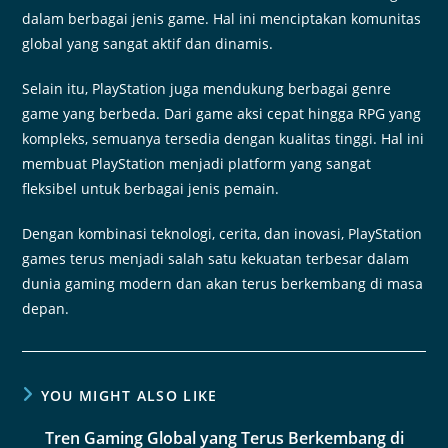
dalam berbagai jenis game. Hal ini menciptakan komunitas
global yang sangat aktif dan dinamis.
Selain itu, PlayStation juga mendukung berbagai genre
game yang berbeda. Dari game aksi cepat hingga RPG yang
kompleks, semuanya tersedia dengan kualitas tinggi. Hal ini
membuat PlayStation menjadi platform yang sangat
fleksibel untuk berbagai jenis pemain.
Dengan kombinasi teknologi, cerita, dan inovasi, PlayStation
games terus menjadi salah satu kekuatan terbesar dalam
dunia gaming modern dan akan terus berkembang di masa
depan.
YOU MIGHT ALSO LIKE
Tren Gaming Global yang Terus Berkembang di