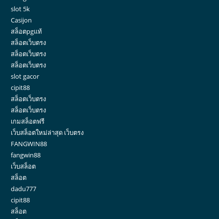
slot 5k
Casijon
สล็อตpgแท้
สล็อตเว็บตรง
สล็อตเว็บตรง
สล็อตเว็บตรง
slot gacor
cipit88
สล็อตเว็บตรง
สล็อตเว็บตรง
เกมสล็อตฟรี
เว็บสล็อตใหม่ล่าสุด เว็บตรง
FANGWIN88
fangwin88
เว็บสล็อต
สล็อต
dadu777
cipit88
สล็อต