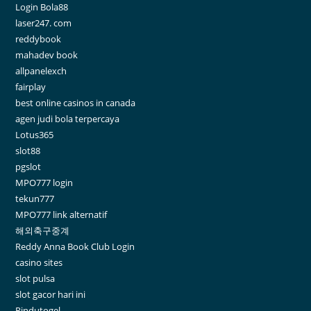
Login Bola88
laser247. com
reddybook
mahadev book
allpanelexch
fairplay
best online casinos in canada
agen judi bola terpercaya
Lotus365
slot88
pgslot
MPO777 login
tekun777
MPO777 link alternatif
해외축구중계
Reddy Anna Book Club Login
casino sites
slot pulsa
slot gacor hari ini
Rindutogel